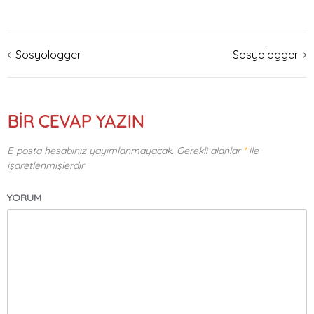
Sosyologger
Sosyologger
Yazı
dolaşımı
BIR CEVAP YAZIN
E-posta hesabınız yayımlanmayacak.
Gerekli alanlar
*
ile
işaretlenmişlerdir
YORUM